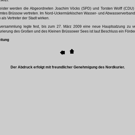
setzt.
ster werden die Abgeordneten Joachim Vöcks (SPD) und Torsten Wolff (CDU) 
tes Brüssow vertreten. Im Nord-Uckermärkischen Wasser- und Abwasserverband
 als Vertreter der Stadt wirken.
nversammlung legte fest, bis zum 27. März 2009 eine neue Hauptsatzung zu v
ierung des Großen und des Kleinen Brüssower Sees ist laut Beschluss ein Fördera
eitung
Der Abdruck erfolgt mit freundlicher Genehmigung des
Nordkurier
.