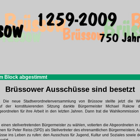
m Block abgestimmt
Brüssower Ausschüsse sind besetzt
ie neue Stadtverordnetenversammlung von Brüssow stellte jetzt die W
 Auf der konstituierenden Sitzung dankte Bürgermeister Michael Rako
ordneten für ihre Arbeit in den letzten Jahren. Dann trat die Wahlkommission
einen stellvertretenden Bürgermeister zu wählen, votierten die Abgeordneten i
men für Peter Reiss (SPD) als Stellvertreter des ehrenamtlichen Bürgermeisters.
hüsse ins Leben zu rufen: den Ausschuss für Jugend, Kultur und Soziales sowie 