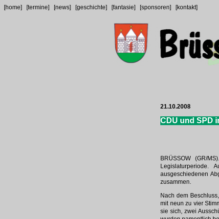
[home]
[termine]
[news]
[geschichte]
[fantasie]
[sponsoren]
[kontakt]
21.10.2008
CDU und SPD i
BRÜSSOW (GR/MS). D
Legislaturperiode.
ausgeschiedenen Abge
zusammen.
Nach dem Beschluss, 
mit neun zu vier Stim
sie sich, zwei Aussc