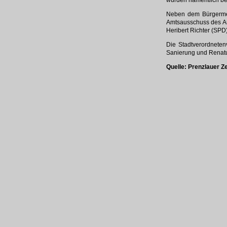
wurden namentlich be
Neben dem Bürgermei
Amtsausschuss des Am
Heribert Richter (SPD)
Die Stadtverordnete
Sanierung und Renatur
Quelle:
Prenzlauer Z