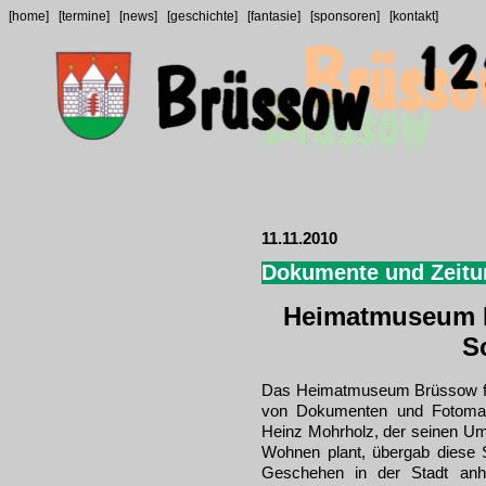
[home]
[termine]
[news]
[geschichte]
[fantasie]
[sponsoren]
[kontakt]
11.11.2010
Dokumente und Zeitu
Heimatmuseum B
S
Das Heimatmuseum Brüssow fr
von Dokumenten und Fotomate
Heinz Mohrholz, der seinen Um
Wohnen plant, übergab diese 
Geschehen in der Stadt anh